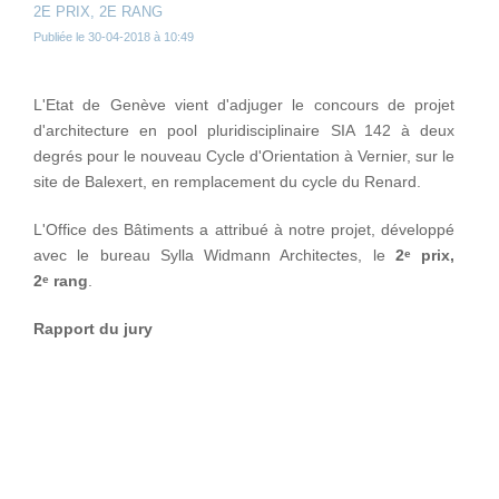
2E PRIX, 2E RANG
Publiée le 30-04-2018 à 10:49
L'Etat de Genève vient d'adjuger le concours de projet
d'architecture en pool pluridisciplinaire SIA 142 à deux
degrés
pour le nouveau Cycle d'Orientation à Vernier, sur le
site de Balexert, en remplacement du cycle du Renard.
L'Office des Bâtiments a attribué à notre projet, développé
avec le bureau
Sylla Widmann Architectes
, le
2
prix,
e
2
rang
.
e
Rapport du jury
Le projet a séduit le jury par les qualités spatiales et
d'usages du dispositif des préaux aériens. Il permet
d'organiser les cadrages visuels du paysage et les
transparences qui mettent les différentes parties en
relations visuelles. C'est une approche inspirée des écoles