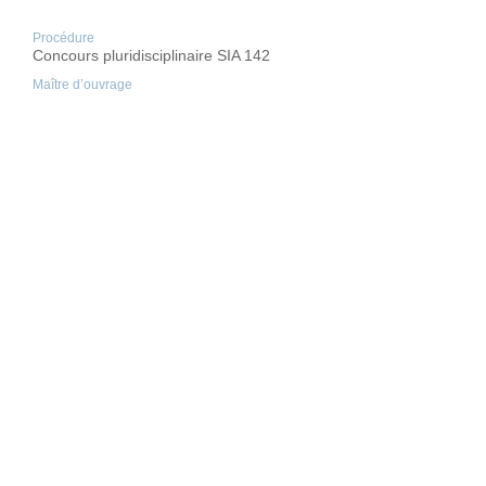
Procédure
Concours pluridisciplinaire SIA 142
Maître d’ouvrage
Centre intercommunal de glace de Malley SA
Architecte
Christian Dupraz architectes
Lieu
Lausanne (VD)
Année
2015
B
+
S
INGENIEURS SA