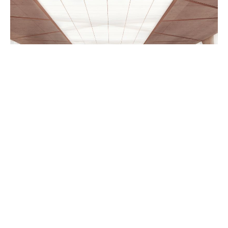
Chemin Rieu 8
info@bs-ingeni
1208 Genève
www.bs-ingenie