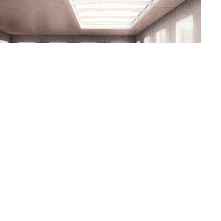
eurs.ch
Tél +41 22 735 55 45
urs.ch
Webdesign : Fabio Visone