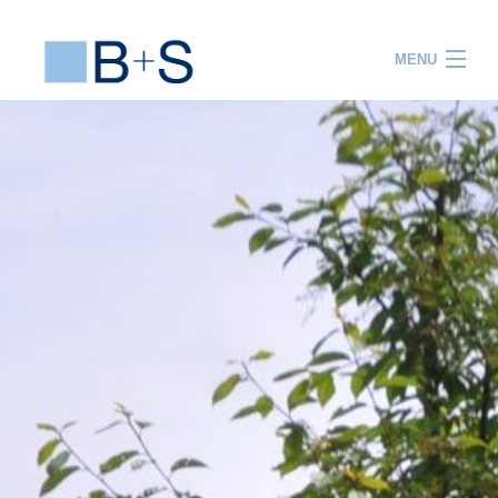
MENU
ACCUEIL
PRESTATIONS
PROJETS
EQUIPE
R&D
FORMATION
ACTUALITES