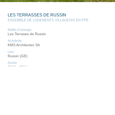
LES TERRASSES DE RUSSIN
ENSEMBLE DE LOGEMENTS VILLAGEOIS EN PPE
Maître d’ouvrage
Les Terrases de Russin
Architecte
KMS Architectes SA
Lieu
Russin (GE)
Année
2012 - 2014
PROGRAMME
Construction d’un ensemble de 6 immeubles de logements,
comprenant 21 appartements, et d'un parking souterrain de
44 places. Le tout implanté sur une parcelle de 5'000 m
.
2
Les immeubles sont composés de 2 ou 3 niveaux.