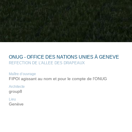
ONUG - OFFICE DES NATIONS UNIES À GENEVE
REFECTION DE L'ALLEE DES DRAPEAUX
Maître d’ouvrage
FIPOI agissant au nom et pour le compte de l'ONUG
Architecte
group8
Lieu
Genève
Année
2012 - 2014
Photos
© Paul Hegi