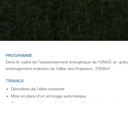
PROGRAMME
Dans le cadre de l'assainissement énergétique de l'ONUG et grâce 
aménagement extérieur de l’allée des Drapeaux, 3'500m
.
2
TRAVAUX
Démolition de l'allée existante
Mise en place d'un arrosage automatique
Changement de l'ensemble du réseau d'éclairage des mats par 
Redéfinition des accès piétons en bordures
Création de socles particuliers pour l'assise des mâts
Changement de l’ensemble des mâts des drapeaux de tous les