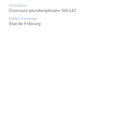
Procédure
Concours pluridisciplinaire SIA 142
Maître d’ouvrage
Etat de Fribourg
Architecte
BCR architectes
Lieu
Fribourg
Année
2019