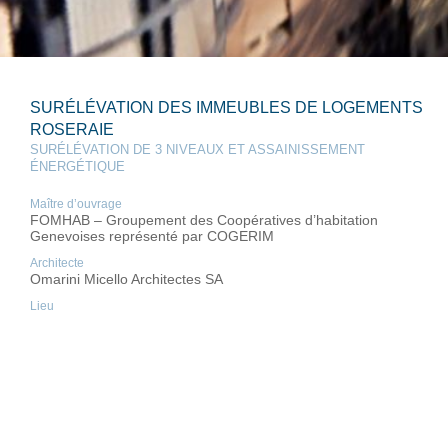
SURÉLÉVATION DES IMMEUBLES DE LOGEMENTS
ROSERAIE
SURÉLÉVATION DE 3 NIVEAUX ET ASSAINISSEMENT
ÉNERGÉTIQUE
Maître d’ouvrage
FOMHAB – Groupement des Coopératives d’habitation
Genevoises représenté par COGERIM
Architecte
Omarini Micello Architectes SA
Lieu
Genève
Année
2018 - 2026
Images n°1 à 4
© Omarini Micello Architectes
Photos n°5 à 8