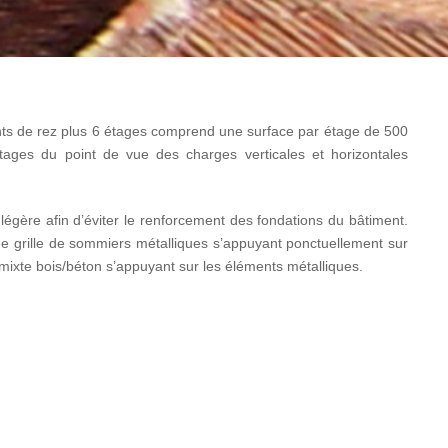
nts de rez plus 6 étages comprend une surface par étage de 500
 étages du point de vue des charges verticales et horizontales
légère afin d’éviter le renforcement des fondations du bâtiment.
ne grille de sommiers métalliques s’appuyant ponctuellement sur
 mixte bois/béton s’appuyant sur les éléments métalliques.
de, un certain nombre de contraintes ont été intégrées au projet
aux.