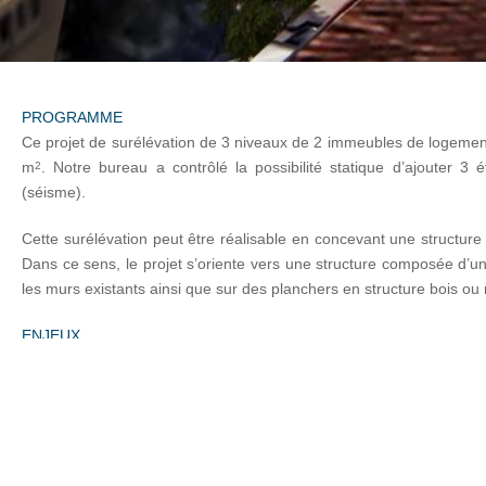
PROGRAMME
Ce projet de surélévation de 3 niveaux de 2 immeubles de logeme
m
. Notre bureau a contrôlé la possibilité statique d’ajouter 3
2
(séisme).
Cette surélévation peut être réalisable en concevant une structure 
Dans ce sens, le projet s’oriente vers une structure composée d’u
les murs existants ainsi que sur des planchers en structure bois ou
ENJEUX
Les travaux sont réalisés en site occupé, ainsi, dès la phase d’étu
afin de sécuriser le dernier étage et minimiser les impacts des trav