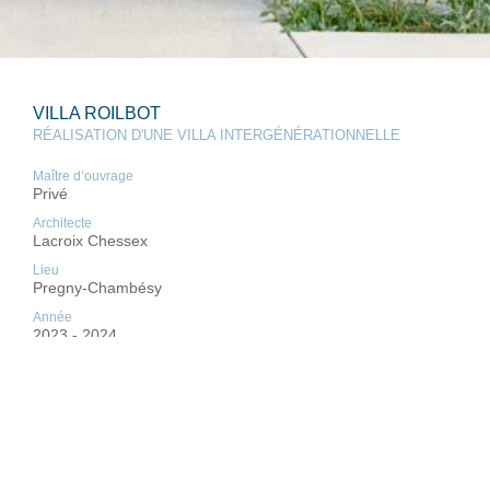
VILLA ROILBOT
RÉALISATION D'UNE VILLA INTERGÉNÉRATIONNELLE
Maître d’ouvrage
Privé
Architecte
Lacroix Chessex
Lieu
Pregny-Chambésy
Année
2023 - 2024
Photos
© Olivier Di Giambattista
PROGRAMME
Le projet consiste en la construction d’une villa en béton,