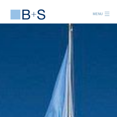
MENU
ACCUEIL
PRESTATIONS
PROJETS
EQUIPE
R&D
FORMATION
ACTUALITES